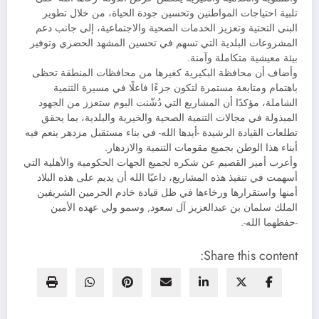
تلبية احتياجات المواطنين وتحسين جودة الحياة، من خلال تطوير
البنى التحتية وتعزيز الخدمات الصحية والاجتماعية، إلى جانب دعم
المشروعات البلدية التي تسهم في تحسين المشهد الحضري وتوفير
بيئة معيشية متكاملة وآمنة.
وأضاف أن محافظة البكيرية كغيرها من محافظات المنطقة تحظى
باهتمام ومتابعة مستمرة لتكون جزءًا فاعلًا في مسيرة التنمية
الشاملة، مؤكدًا أن المشاريع التي دُشّنت اليوم ستعزز من الجهود
المبذولة في مجالات التنمية الصحية والخيرية والبلدية، بما يحقق
تطلعات القيادة الرشيدة -أيدها الله- في بناء مستقبل مزدهر ينعم فيه
أبناء هذا الوطن بجميع مقومات التنمية والازدهار.
وأعرب أمير القصيم عن شكره لجميع الجهات الحكومية والأهلية التي
أسهمت في تنفيذ هذه المشاريع، داعيًا الله أن يديم على هذه البلاد
أمنها واستقرارها ورخاءها في ظل قيادة خادم الحرمين الشريفين
الملك سلمان بن عبدالعزيز آل سعود, وسمو ولي عهده الأمين
-حفظهما الله-.
Share this content: