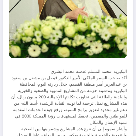
البكيرية -محمد المسلم عدسة محمد البشري
أكد صاحب السمو الملكي الأمير الدكتور فيصل بن مشعل بن سعود
بن عبدالعزيز أمير منطقة القصيم، خلال زيارته اليوم، لمحافظة
البكيرية وتدشينه حزمة من المشاريع التنموية والصحية والخيرية
والبلدية والطاقة التي تجاوزت تكلفتها الإجمالية 200 مليون ريال، أن
هذه المشاريع تمثل ترجمة لما توليه القيادة الرشيدة -أيدها الله- من
دعم غير محدود لتعزيز برامج التنمية، ورفع جودة الخدمات المقدمة
للمواطنين والمقيمين، تحقيقًا لمستهدفات رؤية المملكة 2030 في
تنمية الإنسان والمكان.
وأشار سموه إلى أن تنوع هذه المشاريع وشموليتها بين الصحية
والتنموية والخدمية والخيرية يعكس حرص الدولة -رعاها الله- على