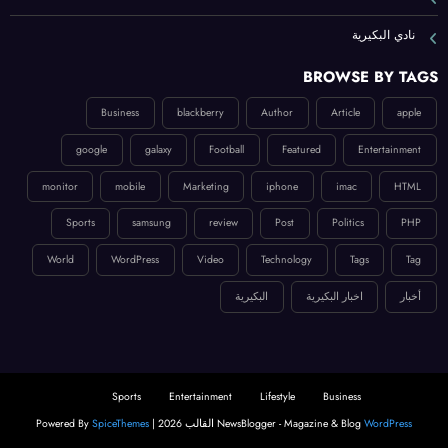
نادي البكيرية
BROWSE BY TAGS
Business
blackberry
Author
Article
apple
google
galaxy
Football
Featured
Entertainment
monitor
mobile
Marketing
iphone
imac
HTML
Sports
samsung
review
Post
Politics
PHP
World
WordPress
Video
Technology
Tags
Tag
أخبار
اخبار البكيرية
البكيرية
Sports
Entertainment
Lifestyle
Business
WordPress
NewsBlogger - Magazine & Blog
القالب 2026 | Powered By
SpiceThemes