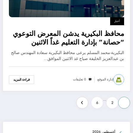
أخبار
محافظ البكيرية يدشن المعرض التوعوي
“حصانة” بإدارة التعليم غداً الاثنين
البكيرية-محمد المسلم يرعى محافظ البكيرية سعادة المهندس صالح
بن عبدالعزيز الخليفة صياح غد الاثنين الموافق…
إدارة الموقع
0 تعليقات
قراءة المزيد
تعدد
…
6
2
1
صفحات
المقالات
أغسطس 2026