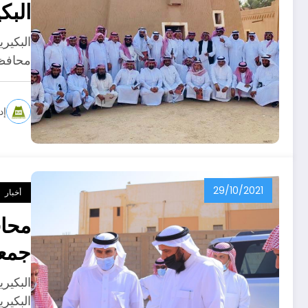
البك
البكير
محافظة
إد
29/10/2021
أخبار
محاف
جمعي
البكير
البكير