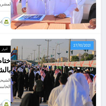
لمشرو
إد
27/10/2021
أخبار
ختام
بالش
الشيحي
الخامس
إد