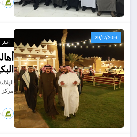
إد
29/12/2016
أخبار
أهال
البك
الهلال
مركز ال
إد