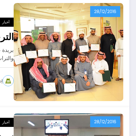
28/12/2016
أخبار
الترخيص لـ 
بريدة 
والترا
إد
28/12/2016
أخبار