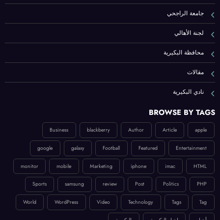
جامعة الراجحي
لجنة الأهالي
محافظة البكيرية
مقالات
نادي البكيرية
BROWSE BY TAGS
Business
blackberry
Author
Article
apple
google
galaxy
Football
Featured
Entertainment
monitor
mobile
Marketing
iphone
imac
HTML
Sports
samsung
review
Post
Politics
PHP
World
WordPress
Video
Technology
Tags
Tag